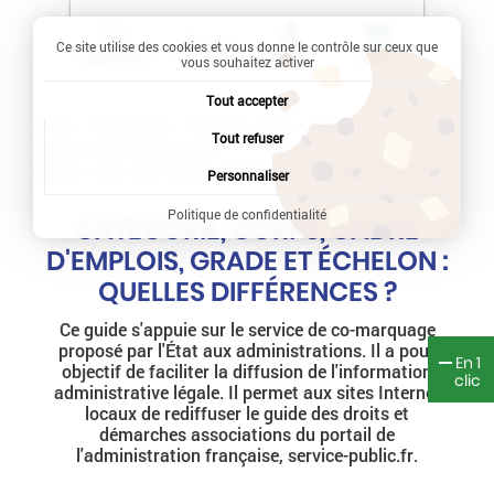
Ce site utilise des cookies et vous donne le contrôle sur ceux que
Recherche
Profil
Menu
vous souhaitez activer
Tout accepter
Accueil
Vie quotidienne
Démarches en ligne
Travail - Formation
Tout refuser
Carrière dans la fonction publique
Catégorie, corps, cadre d'emplois, grade et échelon : quelles différences ?
Personnaliser
Politique de confidentialité
CATÉGORIE, CORPS, CADRE
D'EMPLOIS, GRADE ET ÉCHELON :
QUELLES DIFFÉRENCES ?
Ce guide s'appuie sur le service de co-marquage
proposé par l'État aux administrations. Il a pour
En 1
objectif de faciliter la diffusion de l'information
clic
administrative légale. Il permet aux sites Internet
locaux de rediffuser le guide des droits et
démarches associations du portail de
l'administration française, service-public.fr.