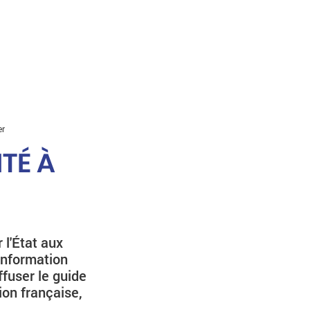
er
ITÉ À
 l'État aux
'information
ffuser le guide
ion française,