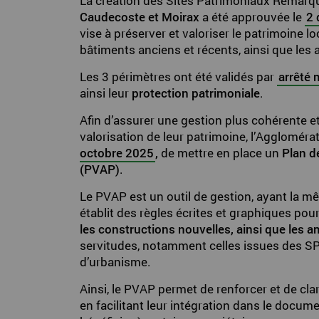
La création des Sites Patrimoniaux Remarq
Caudecoste et Moirax
a été approuvée le
2 
vise à préserver et valoriser le patrimoine 
bâtiments anciens et récents, ainsi que le
Les 3 périmètres ont été validés par
arrêté 
ainsi leur
protection patrimoniale
.
Afin d’assurer une gestion plus cohérente et
valorisation de leur patrimoine, l’Aggloméra
octobre 2025
,
de mettre en place un
Plan d
(PVAP)
.
Le PVAP est un outil de gestion, ayant la mê
établit des règles écrites et graphiques pou
les constructions nouvelles, ainsi que les
servitudes, notamment celles issues des 
d’urbanisme.
Ainsi, le PVAP permet de renforcer et de clar
en facilitant leur intégration dans le docu