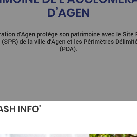
D’AGEN
ation d’Agen protège son patrimoine avec le Site 
(SPR) de la ville d’Agen et les Périmètres Délimit
(PDA).
ASH INFO'
uable (SPR) de la ville d’Agen
 sont
4 à la