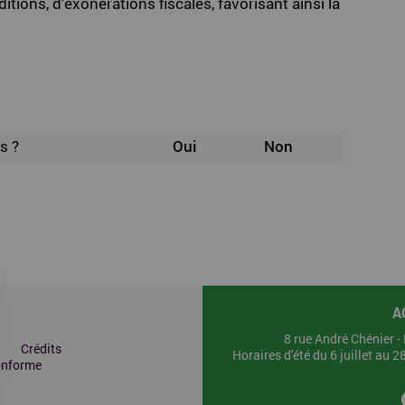
itions, d’exonérations fiscales, favorisant ainsi la
s ?
Oui
Non
A
8 rue André Chénier 
Crédits
Horaires d'été du 6 juillet au 
conforme