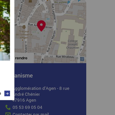
S'y rendre
i
Urbanisme
Agglomération d'Agen - 8 rue
e
André Chénier
47916 Agen
05 53 69 05 04
Contacter par mail