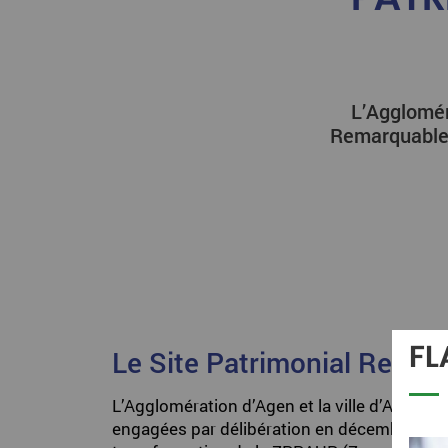
L’Agglomér
Remarquable 
FL
Le Site Patrimonial Remarq
L’Agglomération d’Agen et la ville d’Agen se
engagées par délibération en décembre 201