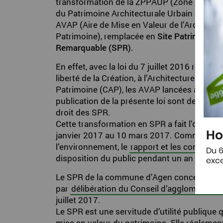
transformation de la ZPPAUP (Zone de Prot
du Patrimoine Architecturale Urbain et Pay
AVAP (Aire de Mise en Valeur de l’Architectu
Patrimoine), remplacée en
Site Patrimonial
Remarquable (SPR)
.
En effet, avec la loi du 7 juillet 2016 relative 
liberté de la Création, à l’Architecture et au
Patrimoine (CAP), les AVAP lancées avant l
publication de la présente loi sont devenues
droit des SPR.
Cette transformation en SPR a fait l’objet d
Ho
janvier 2017 au 10 mars 2017. Comme le pré
l’environnement, le
rapport et les conclusi
Du 6
disposition du public pendant un an à comp
exce
Le SPR de la commune d’Agen concerne le cent
par
délibération du Conseil d’agglomération
juillet 2017.
Le SPR est une servitude d’utilité publique q
mise en valeur du patrimoine. Elle réglemen