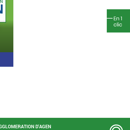
En 1
clic
ve
GGLOMERATION D'AGEN