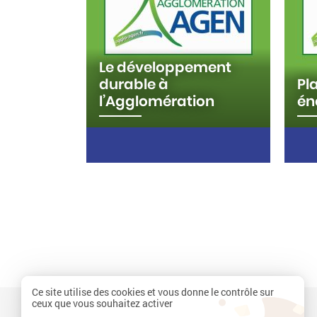
Le développement
durable à
Pl
l’Agglomération
éne
L’Agenda 21 est un plan
Plan
d’action pour le 21ième siècle.
terr
Il décrit les secteurs où le
fina
développement durable
réd
s’applique dans le cadre des
Gaz 
collectivités…
l'a
Ce site utilise des cookies et vous donne le contrôle sur
ceux que vous souhaitez activer