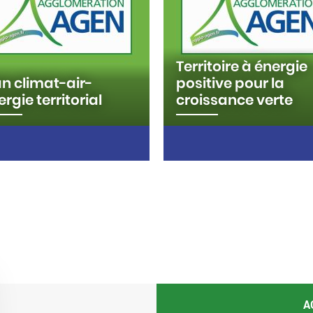
Territoire à énergie
an climat-air-
positive pour la
rgie territorial
croissance verte
 climat-air-énergie
L’Agglomération d’Agen a
itorial l (PCAET) a deux
répondu à l'appel projets «
lités : l'atténuation /
Territoires à Energies Positi
uction des émissions de
pour la Croissance Verte »
à Effet de Serre et
lancé par le ministère de
daptation au changement…
l’écologie, du…
A