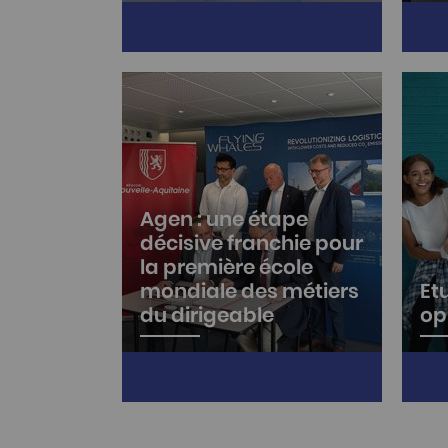
Le 27 novembre 2027 à Agen
Ce 1
Agora, l’Agglomération d’Agen
pour
organisera la première édition
l'Ag
du Salon Industries & Talents,
ans
un événement inédit…
l'em
Agen : une étape
décisive franchie pour
la première école
mondiale des métiers
Et
du dirigeable
op
Flying Whales Services, le
Plu
Syndicat Mixte pour
pro
l’Aérodrome Départemental
terr
(SMAD) officialisent, ce
cond