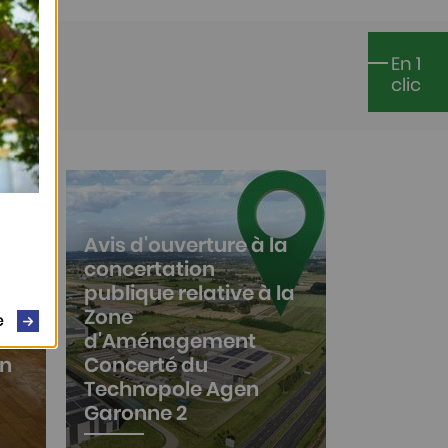
En 1
clic
Avis d'ouverture à la
concertation
publique relative à la
Zone
e
d'Aménagement
on
Concerté du
Technopole Agen
Garonne 2