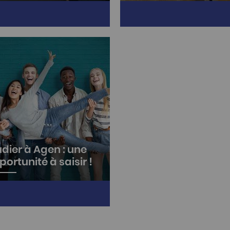
7 juin 2026, le Plan Local
Ce 22 mai 2026, les travaux
 l'Insertion et l'Emploi de
d'extension et de
enais (PLIE) a fêté ses 30
modernisation du Centre de
 d'engagement pour
Formation d'Apprentis (CFA
ploi sur notre…
la Palme ont été inaugurés.
udier à Agen : une
portunité à saisir !
s de 70 formations sont
posées au sein d'un
itoire proposant des
itions privilégiées pour