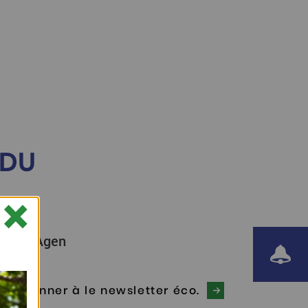
 DU
×
tion d'Agen
Voir le F
S'abonner à le newsletter éco.