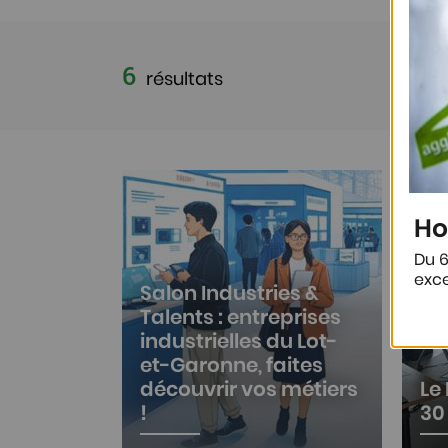
6
résultats
Afficher plus de résultats
Ho
Du 6
exce
Salon Industries &
Talents : entreprises
industrielles du Lot-
et-Garonne, faites
découvrir vos métiers
Le
!
30