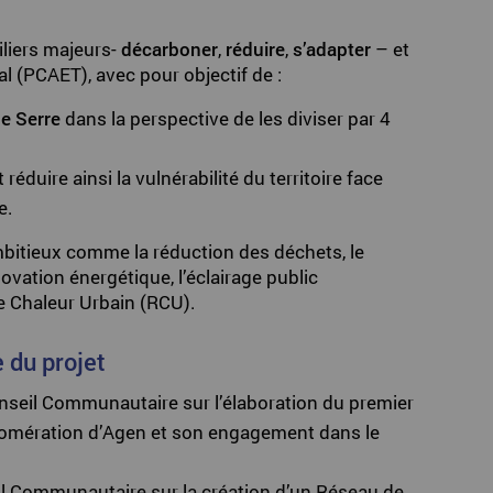
iliers majeurs-
décarboner
,
réduire
,
s’adapter
– et
rial (PCAET), avec pour objectif de :
de Serre
dans la perspective de les diviser par 4
 réduire ainsi la vulnérabilité du territoire face
e.
ambitieux comme la réduction des déchets, le
vation énergétique, l’éclairage public
e Chaleur Urbain (RCU).
 du projet
seil Communautaire sur l’élaboration du premier
gglomération d’Agen et son engagement dans le
eil Communautaire sur la création d’un Réseau de