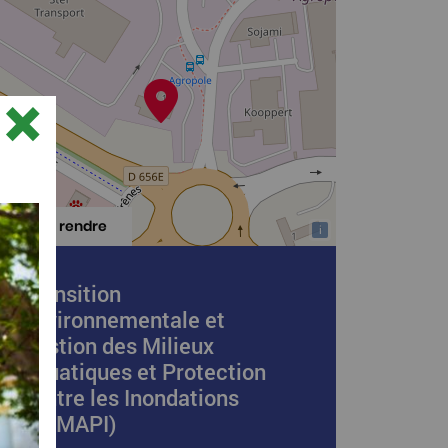
×
S'y rendre
i
Transition
Environnementale et
Gestion des Milieux
Aquatiques et Protection
contre les Inondations
(GEMAPI)