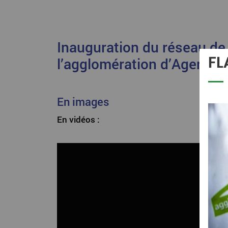
Inauguration du réseau de
FL
l’agglomération d’Agen le
En images
En vidéos :