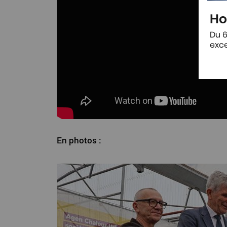
Ho
Du 6
exce
En photos :