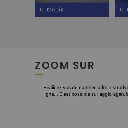
De 10h à 12h à Trotte-Lapin
De 
Le 12 août
Le 
(Moirax)
(Mo
ZOOM SUR
Réalisez vos démarches administrativ
ligne... C'est possible sur agglo-agen.fr