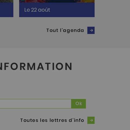
n
Rendez-vous samedi 22 août
Le 22 août
2026 en divers lieux
Tout l'agenda
INFORMATION
Toutes les lettres d'info