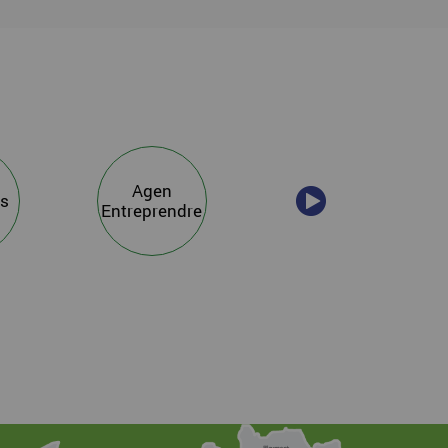
Technopôle
Agen
s
Agen
Entreprendre
Garonne