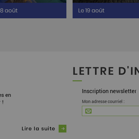
10h à 12h à Trotte-Lapin
De 10h à 12h à Trotte-Lapi
18 août
Le 19 août
irax)
(Moirax)
LETTRE D'
Inscription newsletter
es en
 !
Mon adresse courriel :
Lire la suite