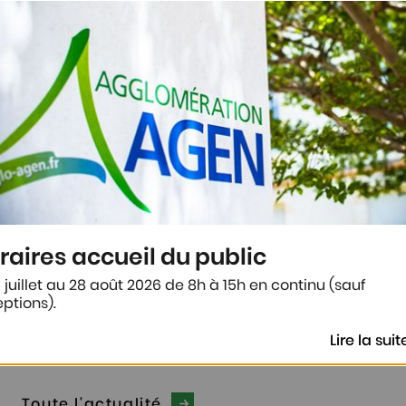
lle cuisine
ale
llet 2026 la nouvelle
entrale agenaise a été
e au Marché d'Intérêt
…
raires accueil du public
 juillet au 28 août 2026 de 8h à 15h en continu (sauf
-Lapin : Rentrée
ptions).
e 2026
Lire la suit
ous le dimanche 6
e 2026 pour la 17ème
e la Rentrée Nature à
Toute l'actualité