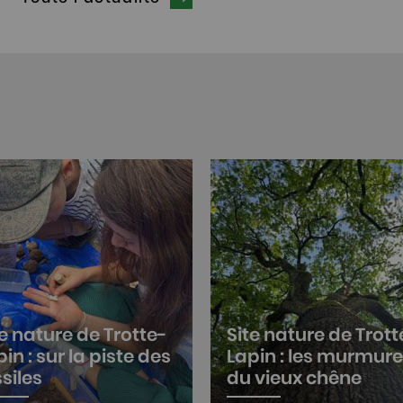
pin !
te nature de Trotte-
Site nature de Trott
in : sur la piste des
Lapin : les murmur
ssiles
du vieux chêne