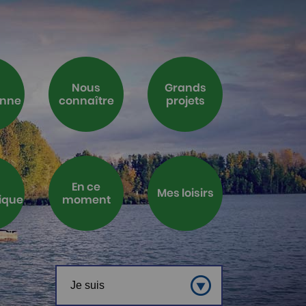
Nous
Grands
enne
connaître
projets
En ce
Mes loisirs
ique
moment
Je suis