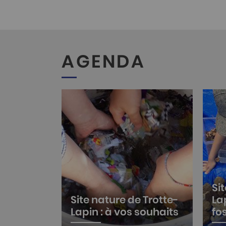
Trotte-La
…
AGENDA
Si
Site nature de Trotte-
Lap
Lapin : à vos souhaits
fo