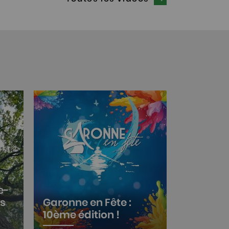
e-
es
Garonne en Fête :
10ème édition !