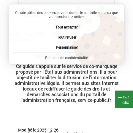
Ce site utilise des cookies et vous donne le contrôle sur ceux que
Recherche
Profil
Menu
vous souhaitez activer
Tout accepter
Accueil
Vie quotidienne
Démarches en ligne
Justice
Prison
Tout refuser
Visiteur de prison
Personnaliser
VISITEUR DE PRISON
Politique de confidentialité
Ce guide s'appuie sur le service de co-marquage
proposé par l'État aux administrations. Il a pour
objectif de faciliter la diffusion de l'information
administrative légale. Il permet aux sites Internet
locaux de rediffuser le guide des droits et
démarches associations du portail de
En 1
l'administration française, service-public.fr.
clic
Modifié le 2025-12-26