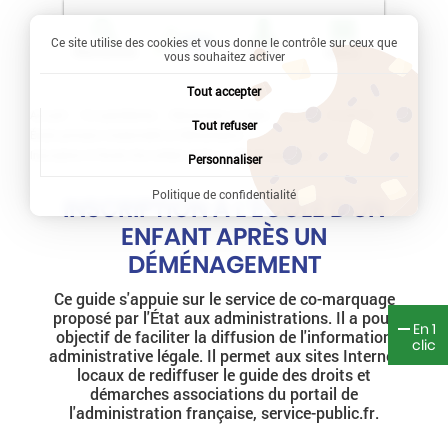
Ce site utilise des cookies et vous donne le contrôle sur ceux que
Recherche
Profil
Menu
vous souhaitez activer
Tout accepter
Accueil
Vie quotidienne
Démarches en ligne
Famille - Scolarité
Tout refuser
École primaire (maternelle et élémentaire)
Inscription à l'école d'un enfant après un déménagement
Personnaliser
Politique de confidentialité
INSCRIPTION À L'ÉCOLE D'UN
ENFANT APRÈS UN
DÉMÉNAGEMENT
Ce guide s'appuie sur le service de co-marquage
proposé par l'État aux administrations. Il a pour
En 1
objectif de faciliter la diffusion de l'information
clic
administrative légale. Il permet aux sites Internet
locaux de rediffuser le guide des droits et
démarches associations du portail de
l'administration française, service-public.fr.