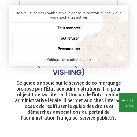
Ce site utilise des cookies et vous donne le contrôle sur ceux que
Recherche
Profil
Menu
vous souhaitez activer
Tout accepter
Accueil
Vie quotidienne
Démarches en ligne
Justice
Tout refuser
Arnaques sur internet (THESEE, Pharos ...)
Hameçonnage (phishing ou vishing)
Personnaliser
Politique de confidentialité
HAMEÇONNAGE (PHISHING OU
VISHING)
Ce guide s'appuie sur le service de co-marquage
proposé par l'État aux administrations. Il a pour
objectif de faciliter la diffusion de l'information
administrative légale. Il permet aux sites Internet
En 1
clic
locaux de rediffuser le guide des droits et
démarches associations du portail de
l'administration française, service-public.fr.