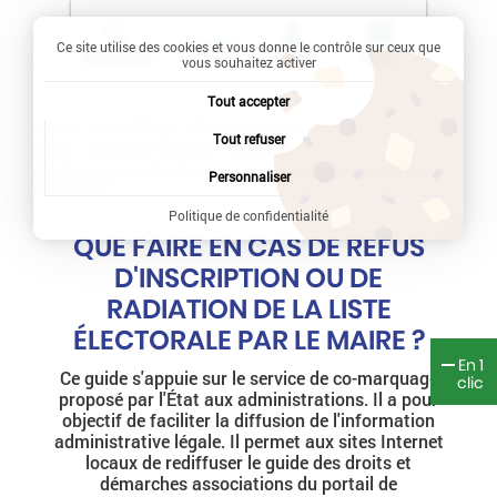
Ce site utilise des cookies et vous donne le contrôle sur ceux que
Recherche
Profil
Menu
vous souhaitez activer
Tout accepter
Accueil
Vie quotidienne
Démarches en ligne
Tout refuser
Papiers - Citoyenneté - Élections
Élections
Que faire en cas de refus d'inscription ou de radiation de la liste électorale
Personnaliser
par le maire ?
Politique de confidentialité
QUE FAIRE EN CAS DE REFUS
D'INSCRIPTION OU DE
RADIATION DE LA LISTE
ÉLECTORALE PAR LE MAIRE ?
En 1
Ce guide s'appuie sur le service de co-marquage
clic
proposé par l'État aux administrations. Il a pour
objectif de faciliter la diffusion de l'information
administrative légale. Il permet aux sites Internet
locaux de rediffuser le guide des droits et
démarches associations du portail de