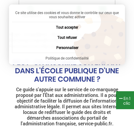
Ce site utilise des cookies et vous donne le contrôle sur ceux que
Recherche
Profil
Menu
vous souhaitez activer
Tout accepter
Accueil
Vie quotidienne
Démarches en ligne
Famille - Scolarité
Tout refuser
École primaire (maternelle et élémentaire)
Peut-on inscrire son enfant dans l'école publique d'une autre commune ?
Personnaliser
Politique de confidentialité
PEUT-ON INSCRIRE SON ENFANT
DANS L'ÉCOLE PUBLIQUE D'UNE
AUTRE COMMUNE ?
Ce guide s'appuie sur le service de co-marquage
proposé par l'État aux administrations. Il a pour
En 1
objectif de faciliter la diffusion de l'information
clic
administrative légale. Il permet aux sites Internet
locaux de rediffuser le guide des droits et
démarches associations du portail de
l'administration française, service-public.fr.