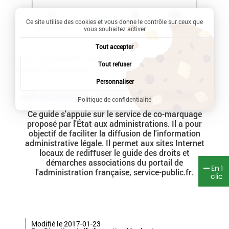
Ce site utilise des cookies et vous donne le contrôle sur ceux que
Recherche
Profil
Menu
vous souhaitez activer
Tout accepter
Accueil
Vie quotidienne
Démarches en ligne
Famille - Scolarité
Tout refuser
Règlement d'une succession
Personnaliser
RÈGLEMENT D'UNE SUCCESSION
Politique de confidentialité
Ce guide s'appuie sur le service de co-marquage
proposé par l'État aux administrations. Il a pour
objectif de faciliter la diffusion de l'information
administrative légale. Il permet aux sites Internet
locaux de rediffuser le guide des droits et
démarches associations du portail de
En 1
l'administration française, service-public.fr.
clic
Modifié le 2017-01-23