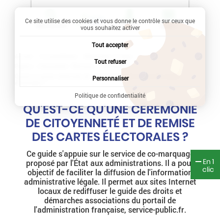
Ce site utilise des cookies et vous donne le contrôle sur ceux que
Recherche
Profil
Menu
vous souhaitez activer
Tout accepter
Accueil
Vie quotidienne
Démarches en ligne
Tout refuser
Papiers - Citoyenneté - Élections
Élections
Qu'est-ce qu'une cérémonie de citoyenneté et de remise des cartes
Personnaliser
électorales ?
Politique de confidentialité
QU'EST-CE QU'UNE CÉRÉMONIE
DE CITOYENNETÉ ET DE REMISE
DES CARTES ÉLECTORALES ?
Ce guide s'appuie sur le service de co-marquage
En 1
proposé par l'État aux administrations. Il a pour
clic
objectif de faciliter la diffusion de l'information
administrative légale. Il permet aux sites Internet
locaux de rediffuser le guide des droits et
démarches associations du portail de
l'administration française, service-public.fr.