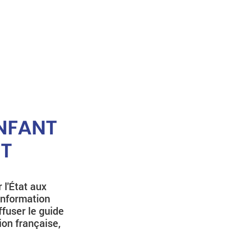
ENFANT
T
 l'État aux
'information
ffuser le guide
ion française,