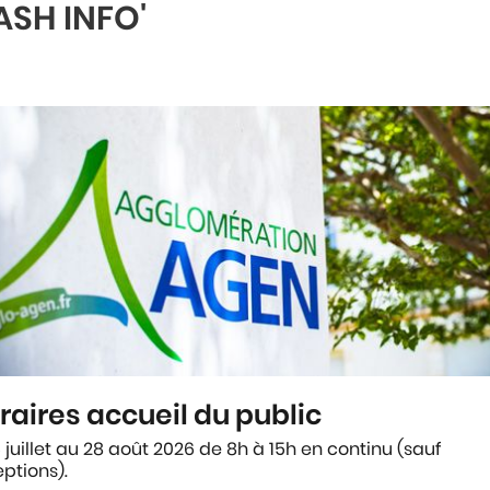
ASH INFO'
PROBLÈME COLLECTE
mulaire pour toute demande d'information ou probl
ous engageons à vous répondre dans les meilleurs 
L
raires accueil du public
 juillet au 28 août 2026 de 8h à 15h en continu (sauf
ptions).