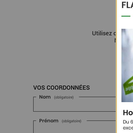
FL
Utilisez ce for
Nous n
VOS COORDONNÉES
Nom
(obligatoire)
Ho
Prénom
(obligatoire)
Du 6
exce