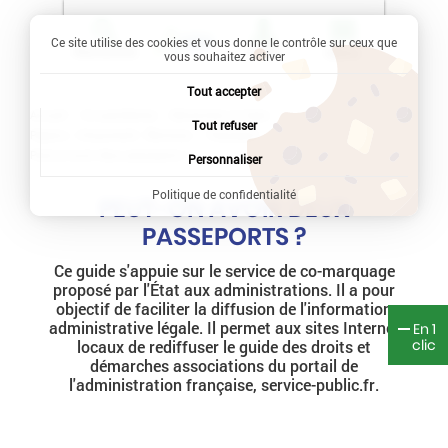
Ce site utilise des cookies et vous donne le contrôle sur ceux que
Recherche
Profil
Menu
vous souhaitez activer
Tout accepter
Accueil
Vie quotidienne
Démarches en ligne
Tout refuser
Papiers - Citoyenneté - Élections
Passeport
Peut-on avoir deux passeports ?
Personnaliser
Politique de confidentialité
PEUT-ON AVOIR DEUX
PASSEPORTS ?
Ce guide s'appuie sur le service de co-marquage
proposé par l'État aux administrations. Il a pour
objectif de faciliter la diffusion de l'information
administrative légale. Il permet aux sites Internet
En 1
clic
locaux de rediffuser le guide des droits et
démarches associations du portail de
l'administration française, service-public.fr.