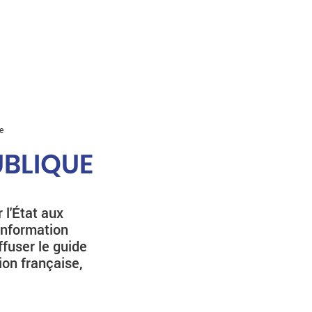
e
BLIQUE
 l'État aux
'information
ffuser le guide
ion française,