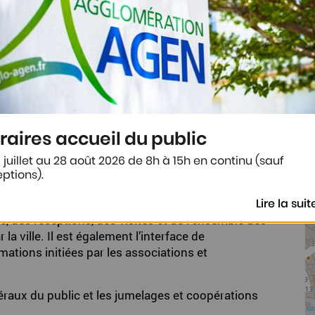
raires accueil du public
 juillet au 28 août 2026 de 8h à 15h en continu (sauf
ptions).
on de l'administration commune en étroite
Lire la suit
e, des réceptions, des visites et de l'ensemble des
 ville. Il est également l’interface de
mations initiées par les associations et
néraux du public et les jumelages et coopérations